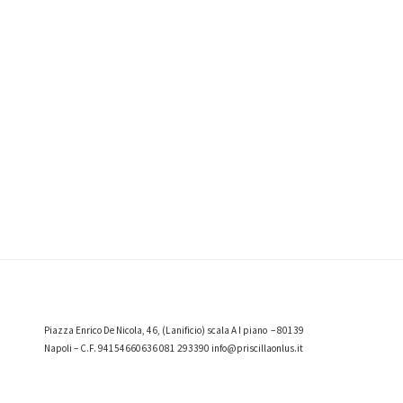
Piazza Enrico De Nicola, 46, (Lanificio) scala A I piano – 80139
Napoli – C.F. 94154660636
081 293390 info@priscillaonlus.it