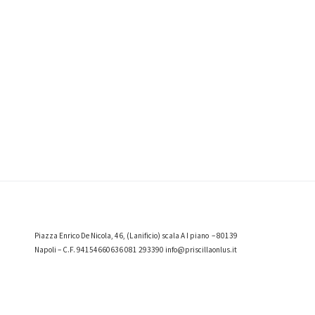
Piazza Enrico De Nicola, 46, (Lanificio) scala A I piano – 80139
Napoli – C.F. 94154660636
081 293390 info@priscillaonlus.it